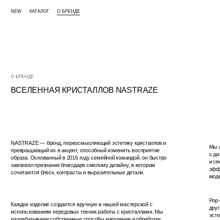
NEW
КАТАЛОГ
О БРЕНДЕ
О БРЕНДЕ
ВСЕЛЕННАЯ КРИСТАЛЛОВ NASTRAZE
NASTRAZE — бренд, переосмысляющий эстетику кристаллов и
Мы создаем по
превращающий их в акцент, способный изменить восприятие
с дизайнерами
образа. Основанный в 2016 году семейной командой, он быстро
и светом, вып
завоевал признание благодаря смелому дизайну, в котором
эффектных обр
сочетаются блеск, контрасты и выразительные детали.
моделей и тех,
Pop-up проекты
Каждое изделие создается вручную в нашей мастерской с
других городах
использованием передовых техник работы с кристаллами. Мы
эстетикой NAS
разрабатываем собственные способы крепления и обработки,
концепцию колл
чтобы добиться максимального сияния, легкости и долговечности.
контексте.