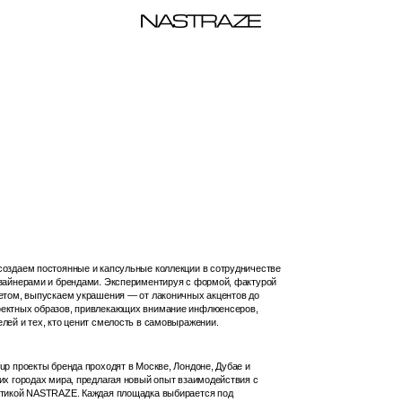
стоянные и капсульные коллекции в сотрудничестве
 и брендами. Экспериментируя с формой, фактурой
ускаем украшения — от лаконичных акцентов до
азов, привлекающих внимание инфлюенсеров,
 кто ценит смелость в самовыражении.
 бренда проходят в Москве, Лондоне, Дубае и
 мира, предлагая новый опыт взаимодействия с
TRAZE. Каждая площадка выбирается под
екции, раскрывая характер кристаллов в новом