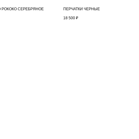
 РОКОКО СЕРЕБРЯНОЕ
ПЕРЧАТКИ ЧЕРНЫЕ
18 500
₽
ПОКУПАТЕЛЯМ
Политика конфиденциальности
Публичная оферта