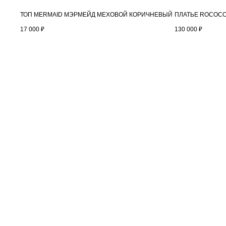
ТОП MERMAID МЭРМЕЙД МЕХОВОЙ КОРИЧНЕВЫЙ
ПЛАТЬЕ ROCOCO
17 000
₽
130 000
₽
NASTRAZE
ИНФОРМАЦИЯ
Каталог
Оплата и доставка
О бренде
Точки продаж
Контакты
Обслуживание
Обмен и возврат
FAQ
Реквизиты
© NASTRAZE — 2026