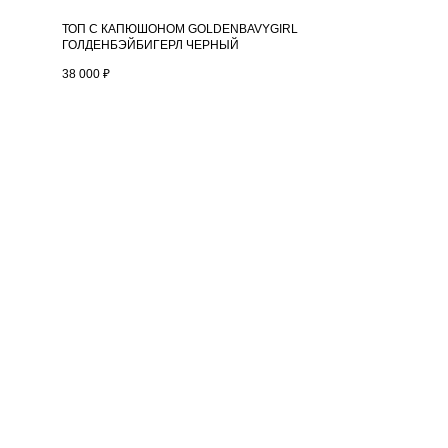
ТОП С КАПЮШОНОМ GOLDENBAVYGIRL
ГОЛДЕНБЭЙБИГЕРЛ ЧЕРНЫЙ
38 000
₽
DESIGNED BY MAINFRAME