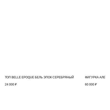
NASTRAZE
ИНФОРМАЦИЯ
Каталог
Оплата и доставка
О бренде
Точки продаж
Контакты
Обслуживание
Обмен и возврат
FAQ
Реквизиты
ПОКУПАТЕЛЯМ
Политика конфиденциальности
Публичная оферта
ТОП BELLE EPOQUE БЕЛЬ ЭПОК СЕРЕБРЯНЫЙ
ФИГУРКА АЛЕНК
24 000
₽
60 000
₽