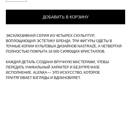
ДОБАВИТЬ В КОРЗИНУ
ЭКСКЛЮЗИВНАЯ СЕРИЯ ИЗ ЧЕТЫРЕХ СКУЛЬПТУР,
ВОПЛОЩАЮЩАЯ ЭСТЕТИКУ БРЕНДА. ТРИ ФИГУРЫ ОДЕТЫ В
ТОЧНЫЕ КОПИИ КУЛЬТОВЫХ ДИЗАЙНОВ NASTRAZE, А ЧЕТВЕРТАЯ
NASTRAZE
ИНФОРМАЦИЯ
ПОЛНОСТЬЮ ПОКРЫТА 18 000 СИЯЮЩИХ КРИСТАЛЛОВ.
Каталог
Оплата и доставка
КАЖДАЯ ДЕТАЛЬ СОЗДАНА ВРУЧНУЮ МАСТЕРАМИ, ЧТОБЫ
О бренде
Точки продаж
ПЕРЕДАТЬ УНИКАЛЬНЫЙ ХАРАКТЕР И БЕЗУПРЕЧНОЕ
Контакты
Обслуживание
ИСПОЛНЕНИЕ. ALENKA — ЭТО ИСКУССТВО, КОТОРОЕ
Обмен и возврат
ПРИТЯГИВАЕТ ВЗГЛЯДЫ И ВДОХНОВЛЯЕТ.
FAQ
Реквизиты
ПОКУПАТЕЛЯМ
Политика конфиденциальности
Публичная оферта