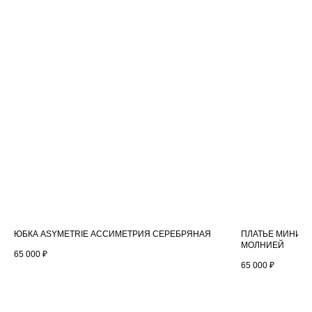
NASTRAZE
ИНФОРМАЦИЯ
Каталог
Оплата и доставка
О бренде
Точки продаж
Контакты
Обслуживание
Обмен и возврат
FAQ
Реквизиты
ПОКУПАТЕЛЯМ
Политика конфиденциальности
ЮБКА ASYMETRIE АССИМЕТРИЯ СЕРЕБРЯНАЯ
ПЛАТЬЕ МИНИ B
Публичная оферта
МОЛНИЕЙ
65 000
₽
65 000
₽