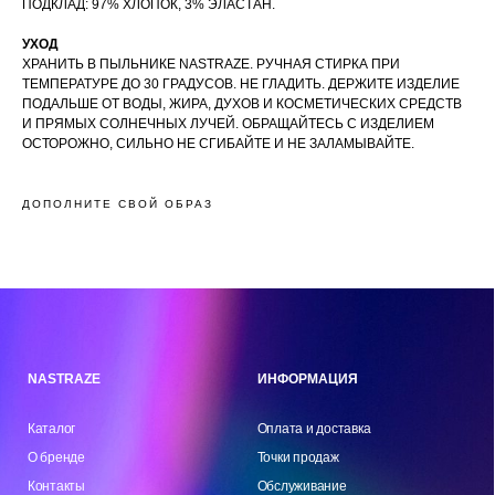
ПОДКЛАД: 97% ХЛОПОК, 3% ЭЛАСТАН.
УХОД
ХРАНИТЬ В ПЫЛЬНИКЕ NASTRAZE. РУЧНАЯ СТИРКА ПРИ
ТЕМПЕРАТУРЕ ДО 30 ГРАДУСОВ. НЕ ГЛАДИТЬ. ДЕРЖИТЕ ИЗДЕЛИЕ
ПОДАЛЬШЕ ОТ ВОДЫ, ЖИРА, ДУХОВ И КОСМЕТИЧЕСКИХ СРЕДСТВ
NASTRAZE
ИНФОРМАЦИЯ
И ПРЯМЫХ СОЛНЕЧНЫХ ЛУЧЕЙ. ОБРАЩАЙТЕСЬ С ИЗДЕЛИЕМ
ОСТОРОЖНО, СИЛЬНО НЕ СГИБАЙТЕ И НЕ ЗАЛАМЫВАЙТЕ.
Каталог
Оплата и доставка
О бренде
Точки продаж
Контакты
Обслуживание
ДОПОЛНИТЕ СВОЙ ОБРАЗ
Обмен и возврат
FAQ
Реквизиты
ПОКУПАТЕЛЯМ
Политика конфиденциальности
Публичная оферта